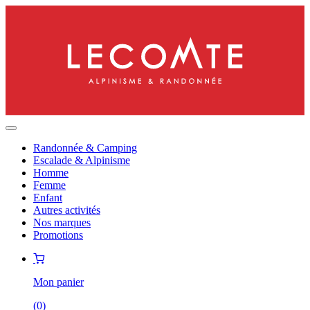
Randonnée & Camping
Escalade & Alpinisme
Homme
Femme
Enfant
Autres activités
Nos marques
Promotions
Mon panier
(
0
)