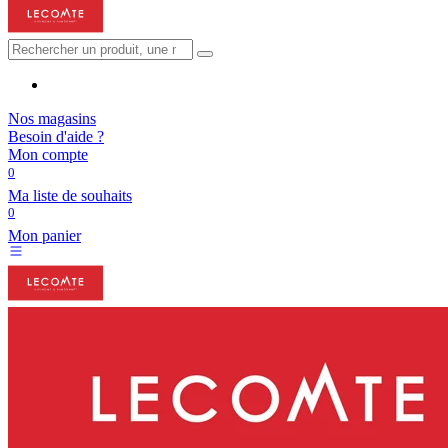
Nos magasins
Besoin d'aide ?
Mon compte
0
Ma liste de souhaits
0
Mon panier