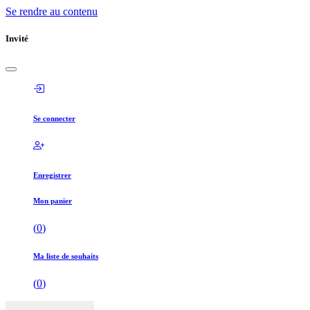
Se rendre au contenu
Invité
Se connecter
Enregistrer
Mon panier
(
0
)
Ma liste de souhaits
(
0
)