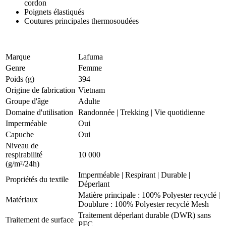
cordon
Poignets élastiqués
Coutures principales thermosoudées
Marque
Lafuma
Genre
Femme
Poids (g)
394
Origine de fabrication
Vietnam
Groupe d'âge
Adulte
Domaine d'utilisation
Randonnée
|
Trekking
|
Vie quotidienne
Imperméable
Oui
Capuche
Oui
Niveau de
respirabilité
10 000
(g/m²/24h)
Imperméable
|
Respirant
|
Durable
|
Propriétés du textile
Déperlant
Matière principale : 100% Polyester recyclé |
Matériaux
Doublure : 100% Polyester recyclé Mesh
Traitement déperlant durable (DWR) sans
Traitement de surface
PFC