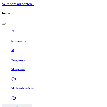
Se rendre au contenu
Invité
Se connecter
Enregistrer
Mon panier
(
0
)
Ma liste de souhaits
(
0
)