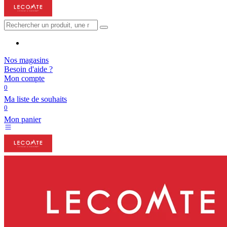
Nos magasins
Besoin d'aide ?
Mon compte
0
Ma liste de souhaits
0
Mon panier