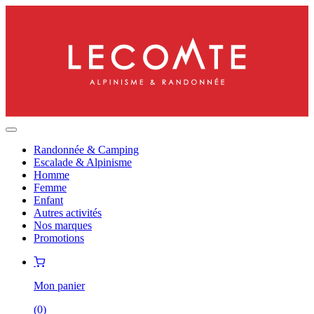
Randonnée & Camping
Escalade & Alpinisme
Homme
Femme
Enfant
Autres activités
Nos marques
Promotions
Mon panier
(
0
)