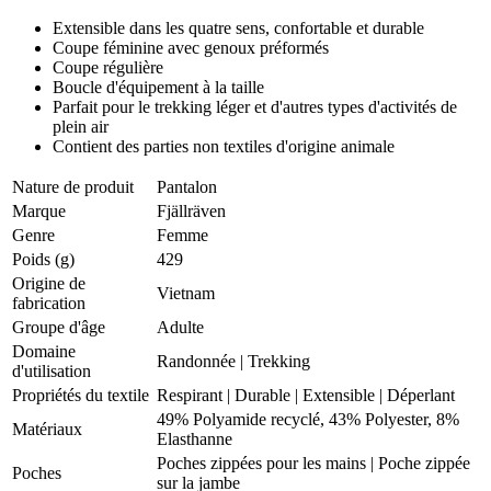
Extensible dans les quatre sens, confortable et durable
Coupe féminine avec genoux préformés
Coupe régulière
Boucle d'équipement à la taille
Parfait pour le trekking léger et d'autres types d'activités de
plein air
Contient des parties non textiles d'origine animale
Nature de produit
Pantalon
Marque
Fjällräven
Genre
Femme
Poids (g)
429
Origine de
Vietnam
fabrication
Groupe d'âge
Adulte
Domaine
Randonnée
|
Trekking
d'utilisation
Propriétés du textile
Respirant
|
Durable
|
Extensible
|
Déperlant
49% Polyamide recyclé, 43% Polyester, 8%
Matériaux
Elasthanne
Poches zippées pour les mains | Poche zippée
Poches
sur la jambe