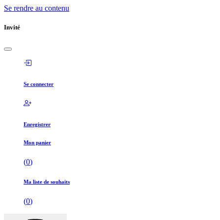
Se rendre au contenu
Invité
Se connecter
Enregistrer
Mon panier
(
0
)
Ma liste de souhaits
(
0
)