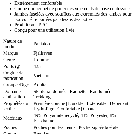
Extrêmement confortable
Coupe qui permet de porter des vêtements de base en dessous
Jambes fuselées avec soufflets aux extrémités des jambes pour
pouvoir être portées par-dessus des bottes
Produit sans PFC
Conçu pour une utilisation à vie
Nature de
Pantalon
produit
Marque
Fjällräven
Genre
Homme
Poids (g)
423
Origine de
Vietnam
fabrication
Groupe d'âge
Adulte
Domaine
Ski de randonnée
|
Raquette
|
Randonnée
|
d'utilisation
Trekking
Propriétés du
Première couche
|
Durable
|
Extensible
|
Déperlant
|
textile
Hydrofuge
|
Confortable
|
Chaud
49% Polyamide recyclé, 43% Polyester, 8%
Matériaux
Elasthanne
Poches
Poches pour les mains | Poche zippée latérale
Coupe
Regular