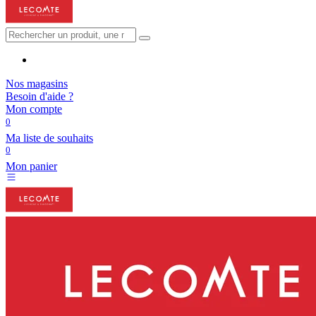
Nos magasins
Besoin d'aide ?
Mon compte
0
Ma liste de souhaits
0
Mon panier