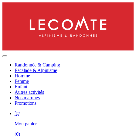
Randonnée & Camping
Escalade & Alpinisme
Homme
Femme
Enfant
Autres activités
Nos marques
Promotions
Mon panier
(
0
)