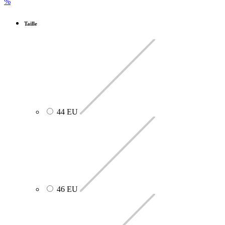
%
Taille
44 EU
46 EU