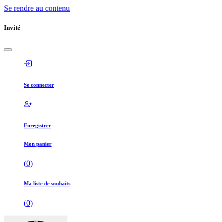
Se rendre au contenu
Invité
Se connecter
Enregistrer
Mon panier
(
0
)
Ma liste de souhaits
(
0
)