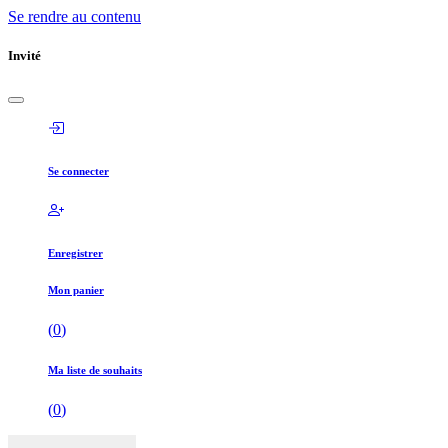
Se rendre au contenu
Invité
Se connecter
Enregistrer
Mon panier
(
0
)
Ma liste de souhaits
(
0
)