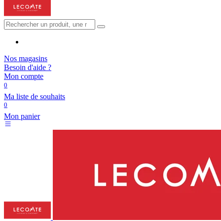
Nos magasins
Besoin d'aide ?
Mon compte
0
Ma liste de souhaits
0
Mon panier