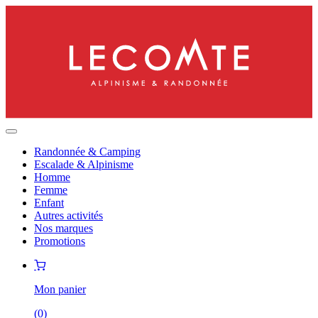
Randonnée & Camping
Escalade & Alpinisme
Homme
Femme
Enfant
Autres activités
Nos marques
Promotions
Mon panier
(
0
)