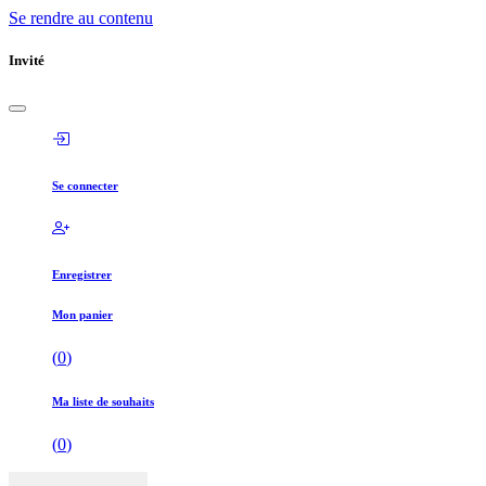
Se rendre au contenu
Invité
Se connecter
Enregistrer
Mon panier
(
0
)
Ma liste de souhaits
(
0
)