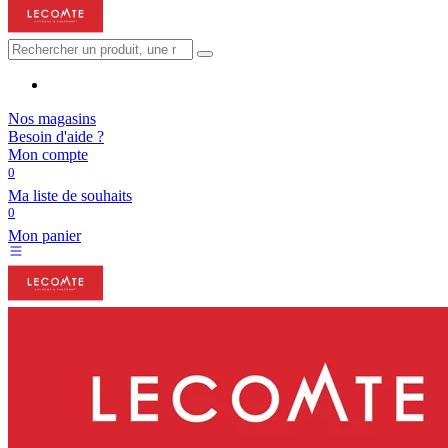
Nos magasins
Besoin d'aide ?
Mon compte
0
Ma liste de souhaits
0
Mon panier