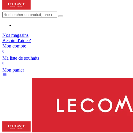
Nos magasins
Besoin d'aide ?
Mon compte
0
Ma liste de souhaits
0
Mon panier