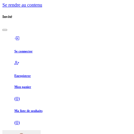
Se rendre au contenu
Invité
Se connecter
Enregistrer
Mon panier
(
0
)
Ma liste de souhaits
(
0
)