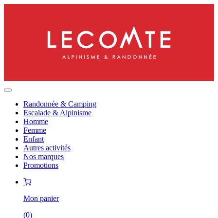
Randonnée & Camping
Escalade & Alpinisme
Homme
Femme
Enfant
Autres activités
Nos marques
Promotions
Mon panier
(
0
)