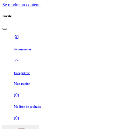
Se rendre au contenu
Invité
Se connecter
Enregistrer
Mon panier
(
0
)
Ma liste de souhaits
(
0
)