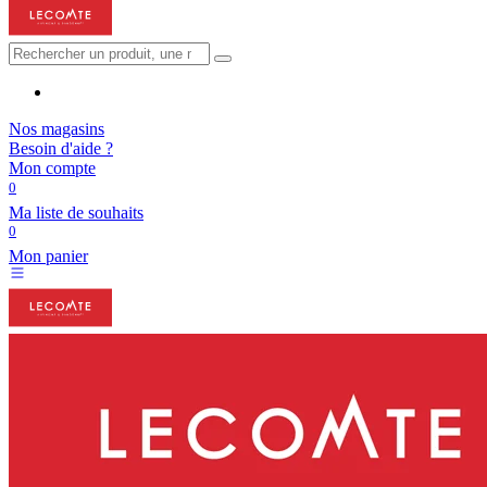
Nos magasins
Besoin d'aide ?
Mon compte
0
Ma liste de souhaits
0
Mon panier