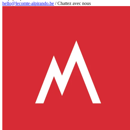
hello@lecomte-alpirando.be
/
Chattez avec nous