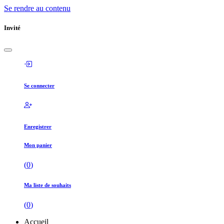
Se rendre au contenu
Invité
Se connecter
Enregistrer
Mon panier
(
0
)
Ma liste de souhaits
(
0
)
Accueil