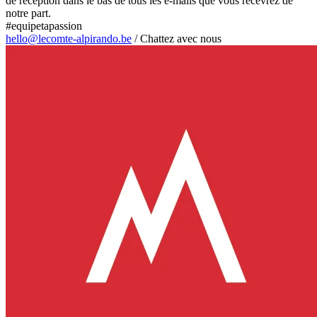
de réception dans le bas de tous les e-mails que vous recevrez de
notre part.
#equipetapassion
hello@lecomte-alpirando.be
/
Chattez avec nous