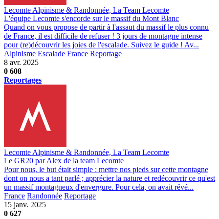
Lecomte Alpinisme & Randonnée, La Team Lecomte
L'équipe Lecomte s'encorde sur le massif du Mont Blanc
Quand on vous propose de partir à l'assaut du massif le plus connu
de France, il est difficile de refuser ! 3 jours de montagne intense
pour (re)découvrir les joies de l'escalade. Suivez le guide ! Av...
Alpinisme
Escalade
France
Reportage
8 avr. 2025
0
608
Reportages
Lecomte Alpinisme & Randonnée, La Team Lecomte
Le GR20 par Alex de la team Lecomte
Pour nous, le but était simple : mettre nos pieds sur cette montagne
dont on nous a tant parlé ; apprécier la nature et redécouvrir ce qu'est
un massif montagneux d'envergure. Pour cela, on avait rêvé...
France
Randonnée
Reportage
15 janv. 2025
0
627