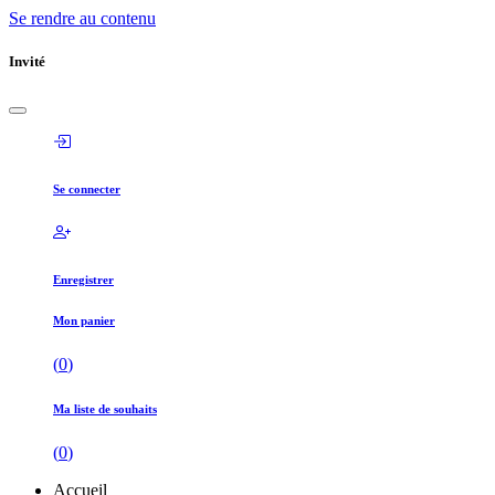
Se rendre au contenu
Invité
Se connecter
Enregistrer
Mon panier
(
0
)
Ma liste de souhaits
(
0
)
Accueil