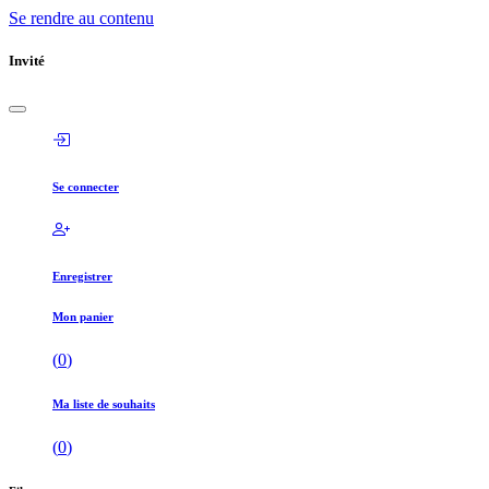
Se rendre au contenu
Invité
Se connecter
Enregistrer
Mon panier
(
0
)
Ma liste de souhaits
(
0
)