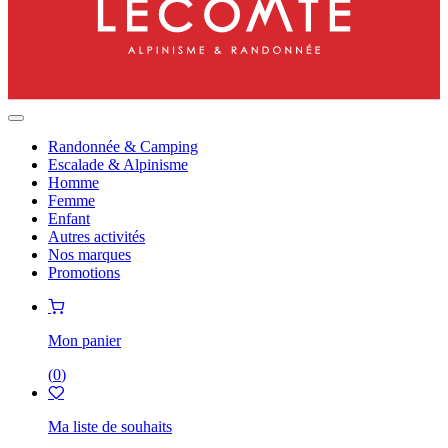
Randonnée & Camping
Escalade & Alpinisme
Homme
Femme
Enfant
Autres activités
Nos marques
Promotions
Mon panier
(
0
)
Ma liste de souhaits