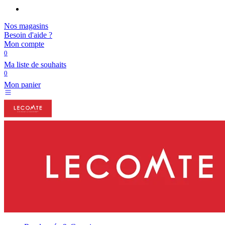
Nos magasins
Besoin d'aide ?
Mon compte
0
Ma liste de souhaits
0
Mon panier