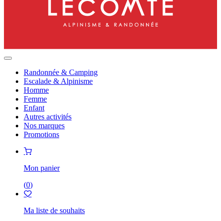
Randonnée & Camping
Escalade & Alpinisme
Homme
Femme
Enfant
Autres activités
Nos marques
Promotions
Mon panier
(
0
)
Ma liste de souhaits