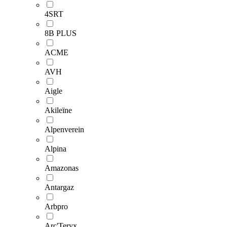
4SRT
8B PLUS
ACME
AVH
Aigle
Akileïne
Alpenverein
Alpina
Amazonas
Antargaz
Arbpro
Arc'Teryx