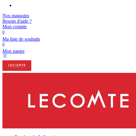
Nos magasins
Besoin d'aide ?
Mon compte
0
Ma liste de souhaits
0
Mon panier