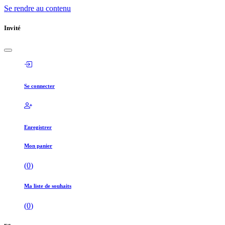
Se rendre au contenu
Invité
Se connecter
Enregistrer
Mon panier
(
0
)
Ma liste de souhaits
(
0
)