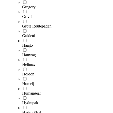
Gregory
Grivel
Grote Routepaden
Guidetti
Haago
Hanwag
Helinox
Holdon
Homeij
Humangear
Hydrapak
Hydro Flask