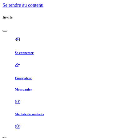
Se rendre au contenu
Invité
Se connecter
Enregistrer
Mon panier
(
0
)
Ma liste de souhaits
(
0
)