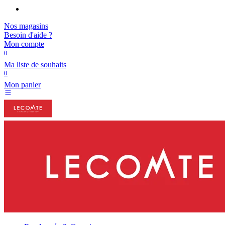
Nos magasins
Besoin d'aide ?
Mon compte
0
Ma liste de souhaits
0
Mon panier