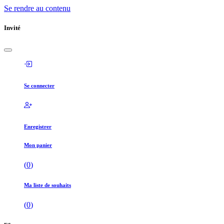
Se rendre au contenu
Invité
Se connecter
Enregistrer
Mon panier
(
0
)
Ma liste de souhaits
(
0
)