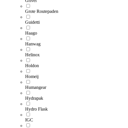
Grivel
Grote Routepaden
Guidetti
Haago
Hanwag
Helinox
Holdon
Homeij
Humangear
Hydrapak
Hydro Flask
IGC