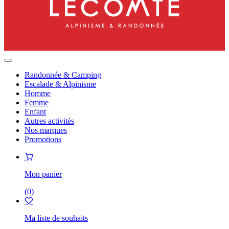
Randonnée & Camping
Escalade & Alpinisme
Homme
Femme
Enfant
Autres activités
Nos marques
Promotions
Mon panier
(
0
)
Ma liste de souhaits