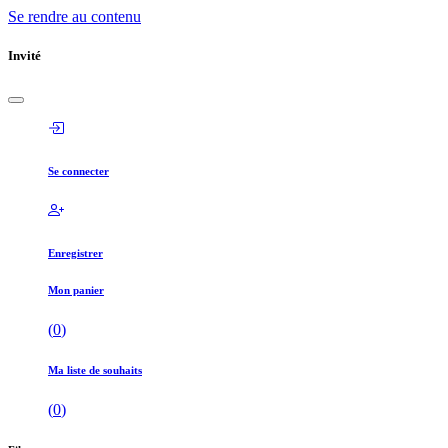
Se rendre au contenu
Invité
Se connecter
Enregistrer
Mon panier
(
0
)
Ma liste de souhaits
(
0
)