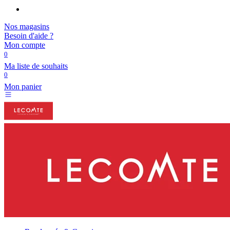
Nos magasins
Besoin d'aide ?
Mon compte
0
Ma liste de souhaits
0
Mon panier