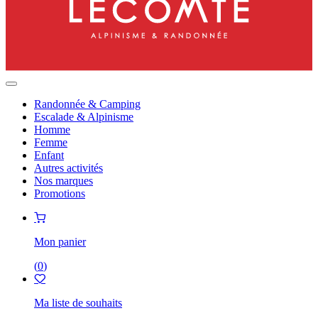
Randonnée & Camping
Escalade & Alpinisme
Homme
Femme
Enfant
Autres activités
Nos marques
Promotions
Mon panier
(
0
)
Ma liste de souhaits