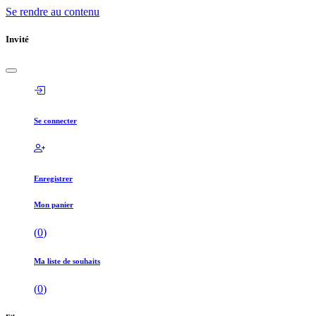
Se rendre au contenu
Invité
Se connecter
Enregistrer
Mon panier
(
0
)
Ma liste de souhaits
(
0
)