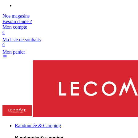
Nos magasins
Besoin d'aide ?
Mon compte
0
Ma liste de souhaits
0
Mon panier
Randonnée & Camping
Randonnée & camping