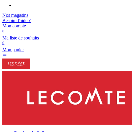
Nos magasins
Besoin d'aide ?
Mon compte
0
Ma liste de souhaits
0
Mon panier