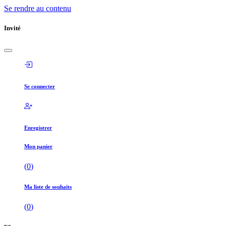
Se rendre au contenu
Invité
Se connecter
Enregistrer
Mon panier
(
0
)
Ma liste de souhaits
(
0
)