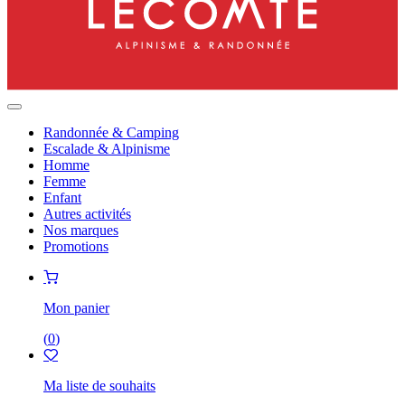
Randonnée & Camping
Escalade & Alpinisme
Homme
Femme
Enfant
Autres activités
Nos marques
Promotions
Mon panier
(
0
)
Ma liste de souhaits