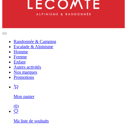
Randonnée & Camping
Escalade & Alpinisme
Homme
Femme
Enfant
Autres activités
Nos marques
Promotions
Mon panier
(
0
)
Ma liste de souhaits