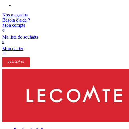
Nos magasins
Besoin d'aide ?
Mon compte
0
Ma liste de souhaits
0
Mon panier