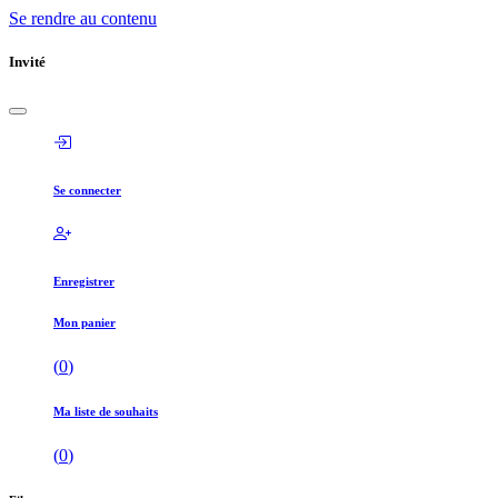
Se rendre au contenu
Invité
Se connecter
Enregistrer
Mon panier
(
0
)
Ma liste de souhaits
(
0
)