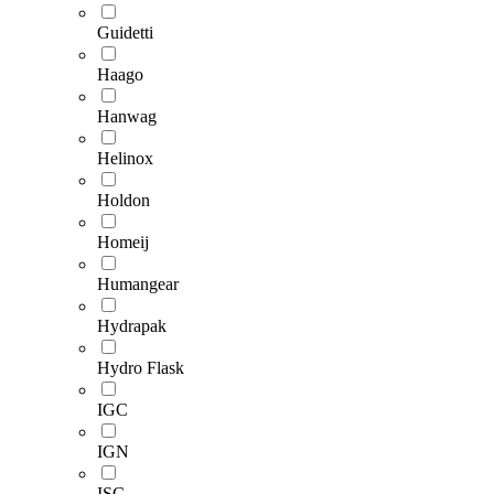
Guidetti
Haago
Hanwag
Helinox
Holdon
Homeij
Humangear
Hydrapak
Hydro Flask
IGC
IGN
ISC