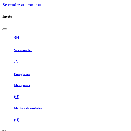
Se rendre au contenu
Invité
Se connecter
Enregistrer
Mon panier
(
0
)
Ma liste de souhaits
(
0
)