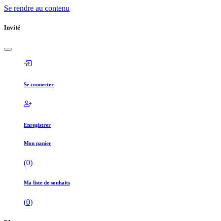
Se rendre au contenu
Invité
Se connecter
Enregistrer
Mon panier
(
0
)
Ma liste de souhaits
(
0
)