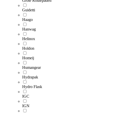
Grote Routepaden
Guidetti
Haago
Hanwag
Helinox
Holdon
Homeij
Humangear
Hydrapak
Hydro Flask
IGC
IGN