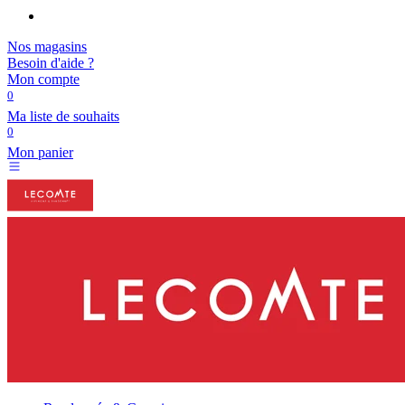
Nos magasins
Besoin d'aide ?
Mon compte
0
Ma liste de souhaits
0
Mon panier