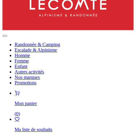
Randonnée & Camping
Escalade & Alpinisme
Homme
Femme
Enfant
Autres activités
Nos marques
Promotions
Mon panier
(
0
)
Ma liste de souhaits