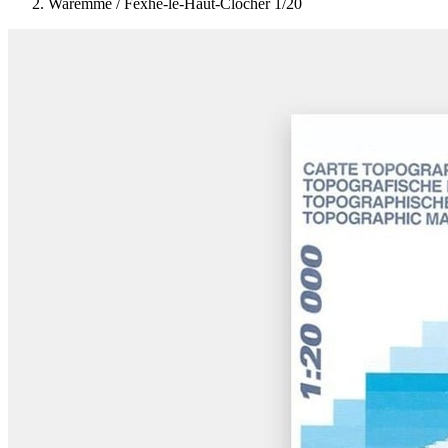
Waremme / Fexhe-le-Haut-Clocher 1/20