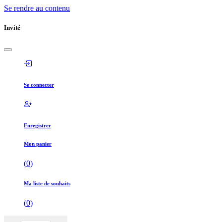
Se rendre au contenu
Invité
Se connecter
Enregistrer
Mon panier
(
0
)
Ma liste de souhaits
(
0
)