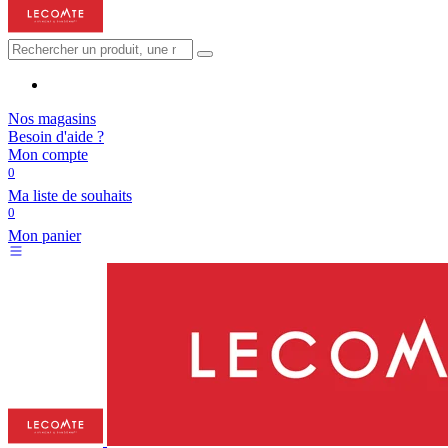
Nos magasins
Besoin d'aide ?
Mon compte
0
Ma liste de souhaits
0
Mon panier