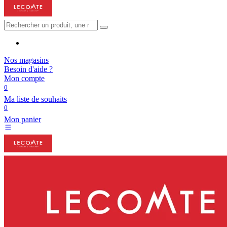
Nos magasins
Besoin d'aide ?
Mon compte
0
Ma liste de souhaits
0
Mon panier