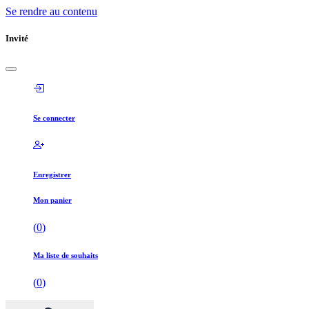
Se rendre au contenu
Invité
Se connecter
Enregistrer
Mon panier
(
0
)
Ma liste de souhaits
(
0
)