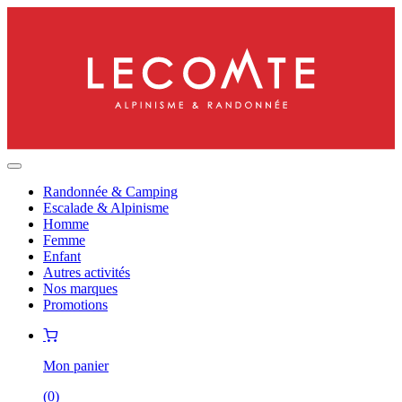
Randonnée & Camping
Escalade & Alpinisme
Homme
Femme
Enfant
Autres activités
Nos marques
Promotions
Mon panier
(
0
)