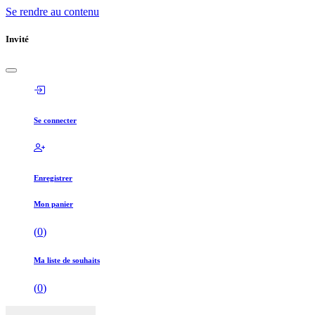
Se rendre au contenu
Invité
Se connecter
Enregistrer
Mon panier
(
0
)
Ma liste de souhaits
(
0
)