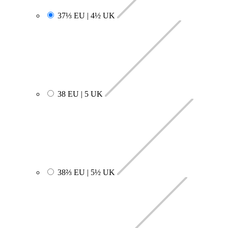
37⅓ EU | 4½ UK
38 EU | 5 UK
38⅔ EU | 5½ UK