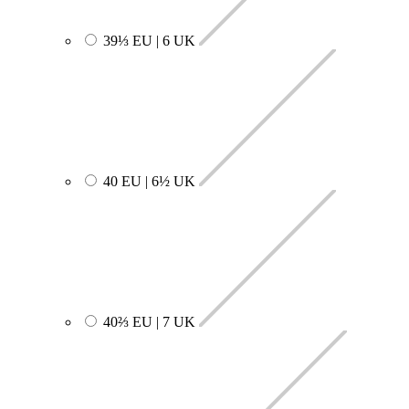
39⅓ EU | 6 UK
40 EU | 6½ UK
40⅔ EU | 7 UK