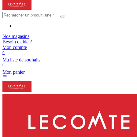
Nos magasins
Besoin d'aide ?
Mon compte
0
Ma liste de souhaits
0
Mon panier