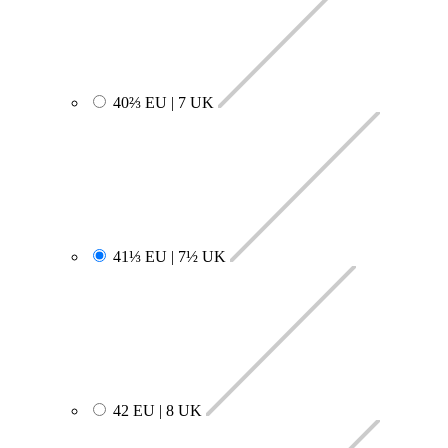
40⅔ EU | 7 UK
41⅓ EU | 7½ UK
42 EU | 8 UK