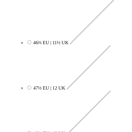
46⅔ EU | 11½ UK
47⅓ EU | 12 UK