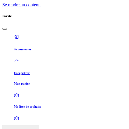
Se rendre au contenu
Invité
Se connecter
Enregistrer
Mon panier
(
0
)
Ma liste de souhaits
(
0
)