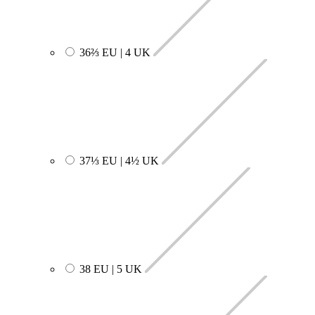
36⅔ EU | 4 UK
37⅓ EU | 4½ UK
38 EU | 5 UK