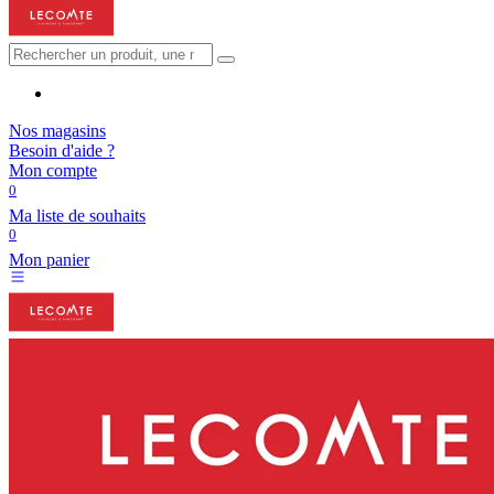
Nos magasins
Besoin d'aide ?
Mon compte
0
Ma liste de souhaits
0
Mon panier