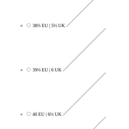
38⅔ EU | 5½ UK
39⅓ EU | 6 UK
40 EU | 6½ UK