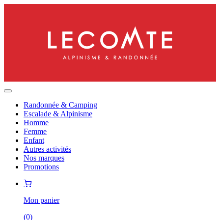
Randonnée & Camping
Escalade & Alpinisme
Homme
Femme
Enfant
Autres activités
Nos marques
Promotions
Mon panier
(
0
)