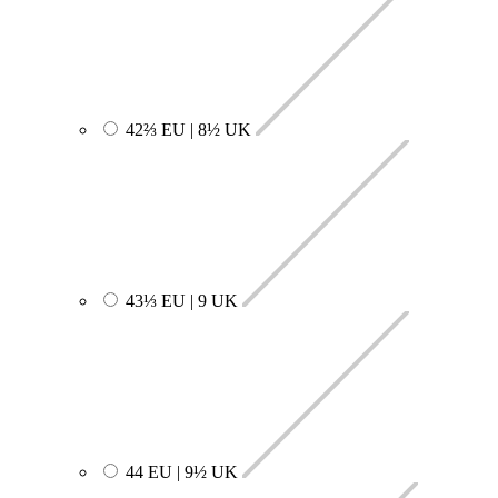
42⅔ EU | 8½ UK
43⅓ EU | 9 UK
44 EU | 9½ UK