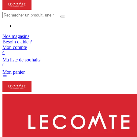
Nos magasins
Besoin d'aide ?
Mon compte
0
Ma liste de souhaits
0
Mon panier