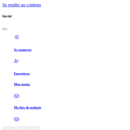
Se rendre au contenu
Invité
Se connecter
Enregistrer
Mon panier
(
0
)
Ma liste de souhaits
(
0
)