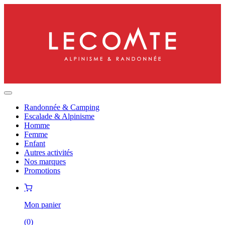
Randonnée & Camping
Escalade & Alpinisme
Homme
Femme
Enfant
Autres activités
Nos marques
Promotions
Mon panier
(
0
)