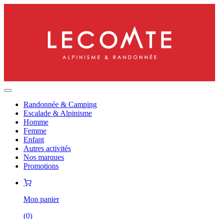
Randonnée & Camping
Escalade & Alpinisme
Homme
Femme
Enfant
Autres activités
Nos marques
Promotions
Mon panier
(
0
)