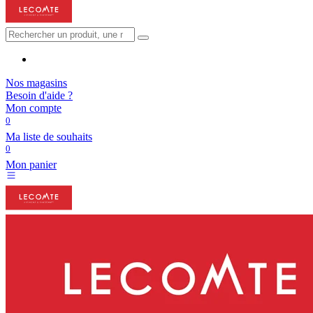
Nos magasins
Besoin d'aide ?
Mon compte
0
Ma liste de souhaits
0
Mon panier