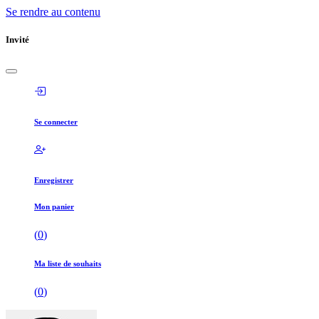
Se rendre au contenu
Invité
Se connecter
Enregistrer
Mon panier
(
0
)
Ma liste de souhaits
(
0
)