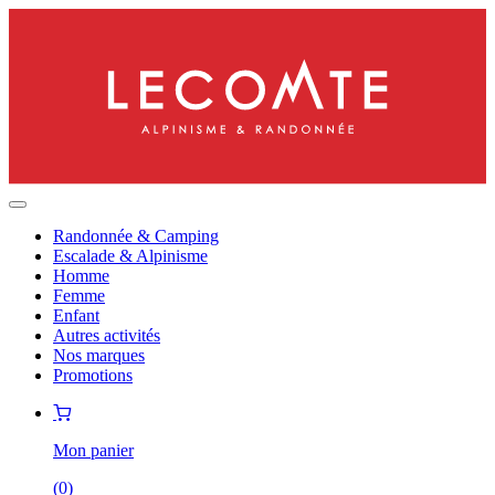
Randonnée & Camping
Escalade & Alpinisme
Homme
Femme
Enfant
Autres activités
Nos marques
Promotions
Mon panier
(
0
)