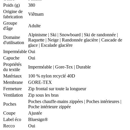
Poids (g)
380
Origine de
Viêtnam
fabrication
Groupe
Adulte
d'âge
Alpinisme
|
Ski
|
Snowboard
|
Ski de randonnée
|
Domaine
Raquette
|
Neige
|
Randonnée glacière
|
Cascade de
d'utilisation
glace
|
Escalade glacière
Imperméable
Oui
Capuche
Oui
Propriétés
Imperméable
|
Gore-Tex
|
Durable
du textile
Matériaux
100 % nylon recyclé 40D
Membrane
GORE-TEX
Fermeture
Zip frontal sur toute la longueur
Ventilation
Zip sous les bras
Poches chauffe-mains zippées | Poches intérieures |
Poches
Poche intérieure zippée
Coupe
Ajustée
Label éco
Bluesign®
Recco
Oui