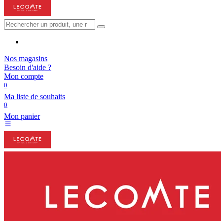
Nos magasins
Besoin d'aide ?
Mon compte
0
Ma liste de souhaits
0
Mon panier