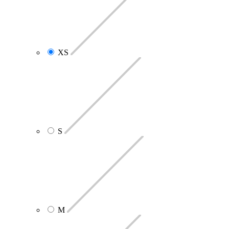
XS
S
M