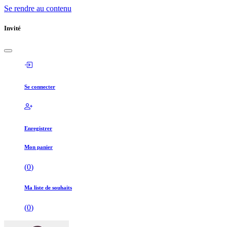
Se rendre au contenu
Invité
Se connecter
Enregistrer
Mon panier
(
0
)
Ma liste de souhaits
(
0
)