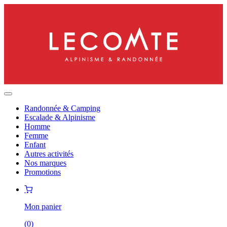
Randonnée & Camping
Escalade & Alpinisme
Homme
Femme
Enfant
Autres activités
Nos marques
Promotions
Mon panier
(
0
)