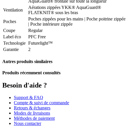
AquaGuard® frontale sur toute la longueur
Aérations zippées YKK® AquaGuard®
Ventilation
FLATKNIT® sous les bras
Poches zippées pour les mains | Poche poitrine zippée
Poches
| Poche intérieure zippée
Coupe
Regular
Label éco
PFC Free
Technologie
Futurelight™
Garantie
2
Autres produits similaires
Produits récemment consultés
Besoin d'aide ?
Support & FAQ
Compte & suivi de commande
Retours & échanges
Modes de livraisons
Méthodes de paiement
Nous contacter