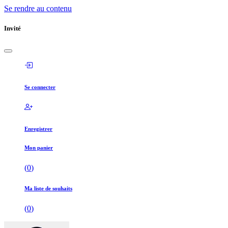
Se rendre au contenu
Invité
Se connecter
Enregistrer
Mon panier
(
0
)
Ma liste de souhaits
(
0
)