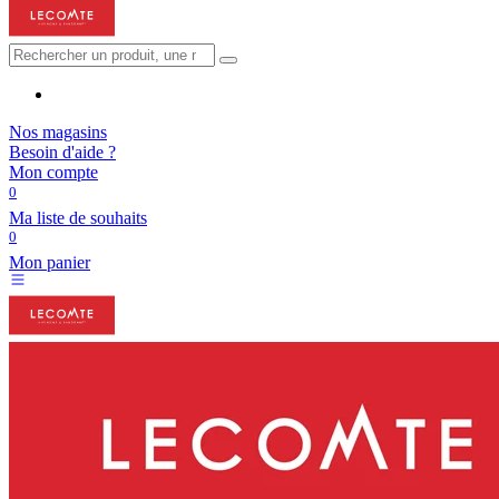
Nos magasins
Besoin d'aide ?
Mon compte
0
Ma liste de souhaits
0
Mon panier