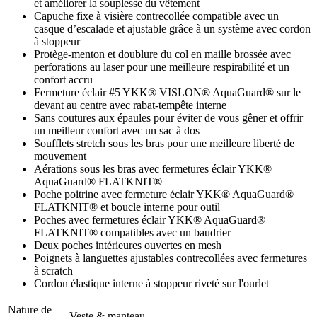
et améliorer la souplesse du vêtement
Capuche fixe à visière contrecollée compatible avec un
casque d’escalade et ajustable grâce à un système avec cordon
à stoppeur
Protège-menton et doublure du col en maille brossée avec
perforations au laser pour une meilleure respirabilité et un
confort accru
Fermeture éclair #5 YKK® VISLON® AquaGuard® sur le
devant au centre avec rabat-tempête interne
Sans coutures aux épaules pour éviter de vous gêner et offrir
un meilleur confort avec un sac à dos
Soufflets stretch sous les bras pour une meilleure liberté de
mouvement
Aérations sous les bras avec fermetures éclair YKK®
AquaGuard® FLATKNIT®
Poche poitrine avec fermeture éclair YKK® AquaGuard®
FLATKNIT® et boucle interne pour outil
Poches avec fermetures éclair YKK® AquaGuard®
FLATKNIT® compatibles avec un baudrier
Deux poches intérieures ouvertes en mesh
Poignets à languettes ajustables contrecollées avec fermetures
à scratch
Cordon élastique interne à stoppeur riveté sur l'ourlet
Nature de
Veste & manteau