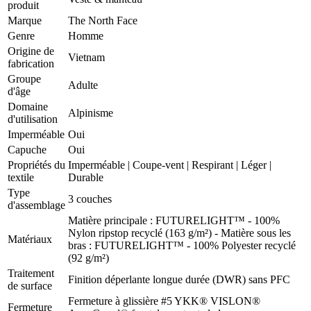
produit
Marque
The North Face
Genre
Homme
Origine de
Vietnam
fabrication
Groupe
Adulte
d'âge
Domaine
Alpinisme
d'utilisation
Imperméable
Oui
Capuche
Oui
Propriétés du
Imperméable
|
Coupe-vent
|
Respirant
|
Léger
|
textile
Durable
Type
3 couches
d'assemblage
Matière principale : FUTURELIGHT™ - 100%
Nylon ripstop recyclé (163 g/m²) - Matière sous les
Matériaux
bras : FUTURELIGHT™ - 100% Polyester recyclé
(92 g/m²)
Traitement
Finition déperlante longue durée (DWR) sans PFC
de surface
Fermeture à glissière #5 YKK® VISLON®
Fermeture