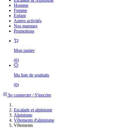
Escalade & Alpinisme
Homme
Femme
Enfant
Autres activités
Nos marques
Promotions
Mon panier
(
0
)
Ma liste de souhaits
(
0
)
Se connecter
/
S'inscrire
Escalade et alpinisme
Alpinisme
Vêtements d'alpinisme
Vêtements