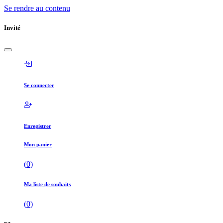
Se rendre au contenu
Invité
Se connecter
Enregistrer
Mon panier
(
0
)
Ma liste de souhaits
(
0
)