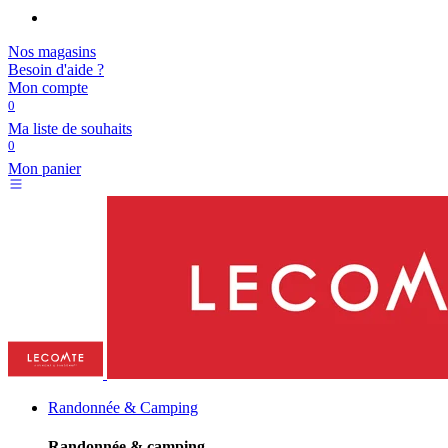
Nos magasins
Besoin d'aide ?
Mon compte
0
Ma liste de souhaits
0
Mon panier
Randonnée & Camping
Randonnée & camping