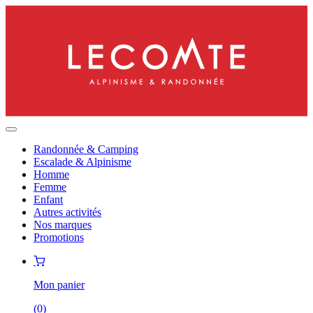
Randonnée & Camping
Escalade & Alpinisme
Homme
Femme
Enfant
Autres activités
Nos marques
Promotions
Mon panier
(
0
)