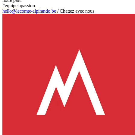
notre part.
#equipetapassion
hello@lecomte-alpirando.be
/
Chattez avec nous