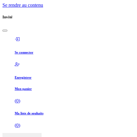
Se rendre au contenu
Invité
Se connecter
Enregistrer
Mon panier
(
0
)
Ma liste de souhaits
(
0
)