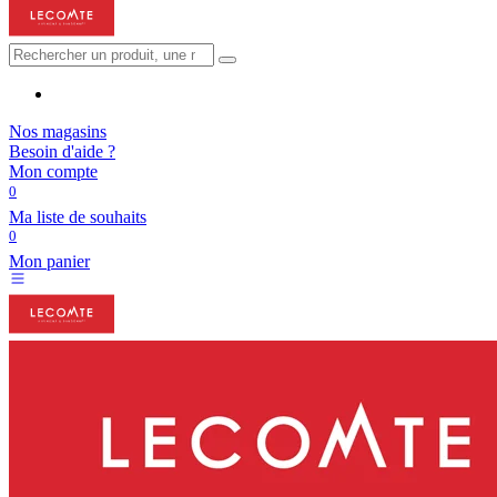
Nos magasins
Besoin d'aide ?
Mon compte
0
Ma liste de souhaits
0
Mon panier