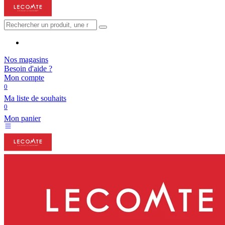
Nos magasins
Besoin d'aide ?
Mon compte
0
Ma liste de souhaits
0
Mon panier