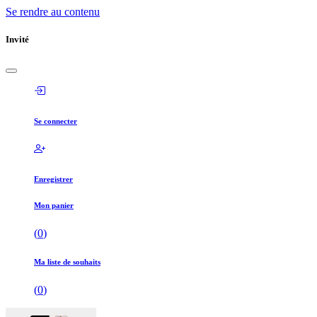
Se rendre au contenu
Invité
Se connecter
Enregistrer
Mon panier
(
0
)
Ma liste de souhaits
(
0
)