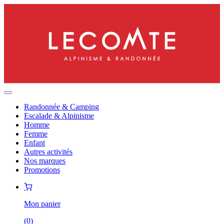
Randonnée & Camping
Escalade & Alpinisme
Homme
Femme
Enfant
Autres activités
Nos marques
Promotions
Mon panier
(
0
)