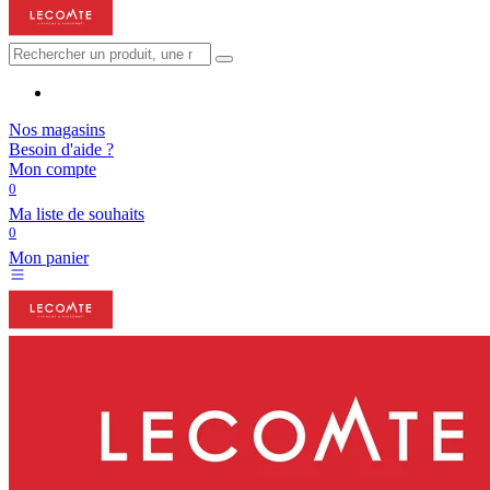
Nos magasins
Besoin d'aide ?
Mon compte
0
Ma liste de souhaits
0
Mon panier