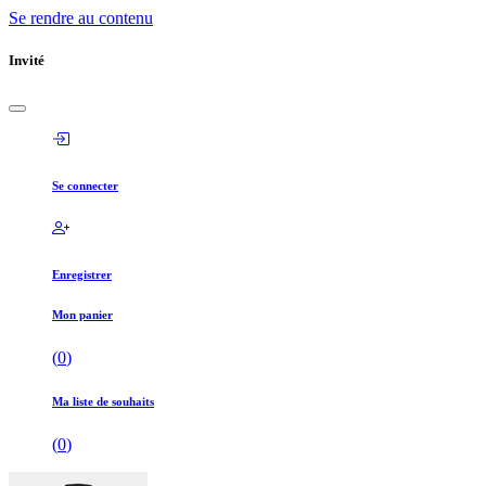
Se rendre au contenu
Invité
Se connecter
Enregistrer
Mon panier
(
0
)
Ma liste de souhaits
(
0
)