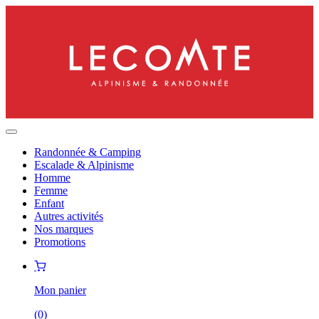
Randonnée & Camping
Escalade & Alpinisme
Homme
Femme
Enfant
Autres activités
Nos marques
Promotions
Mon panier
(
0
)