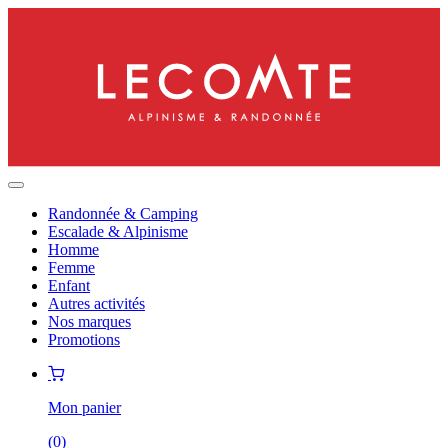
Randonnée & Camping
Escalade & Alpinisme
Homme
Femme
Enfant
Autres activités
Nos marques
Promotions
Mon panier
(
0
)