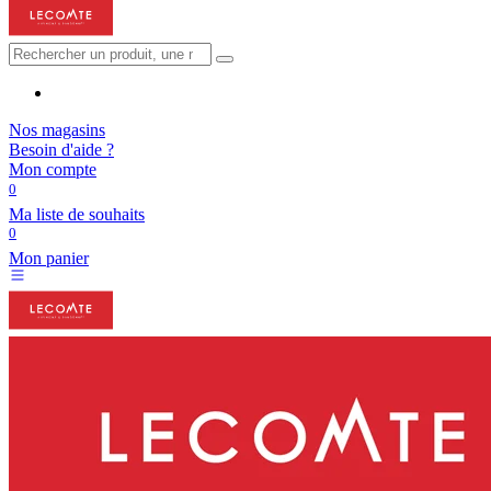
Nos magasins
Besoin d'aide ?
Mon compte
0
Ma liste de souhaits
0
Mon panier