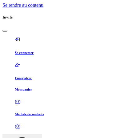
Se rendre au contenu
Invité
Se connecter
Enregistrer
Mon panier
(
0
)
Ma liste de souhaits
(
0
)