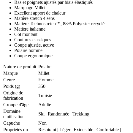
Bas et poignets ajustés par biais élastiqués
Marquage Millet
Excellent apport de chaleur
Matière stretch 4 sens
Matière Technostretch™, 88% Polyester recyclé
Matière italienne
Col montant
Coutures classiques
Coupe ajustée, active
Polaire homme
Coupe ergonomique
Nature de produit
Polaire
Marque
Millet
Genre
Homme
Poids (g)
350
Origine de
Tunisie
fabrication
Groupe d'âge
Adulte
Domaine
Ski
|
Randonnée
|
Trekking
d'utilisation
Capuche
Non
Propriétés du
Respirant
|
Léger
|
Extensible
|
Confortable
|