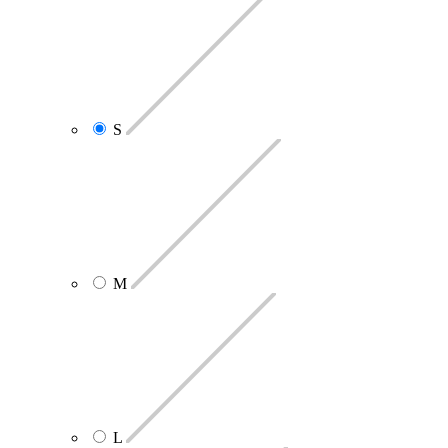
S
M
L