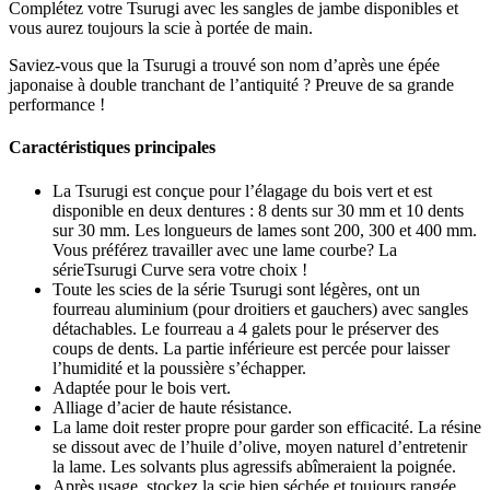
Complétez votre Tsurugi avec les sangles de jambe disponibles et
vous aurez toujours la scie à portée de main.
Saviez-vous que la Tsurugi a trouvé son nom d’après une épée
japonaise à double tranchant de l’antiquité ? Preuve de sa grande
performance !
Caractéristiques principales
La Tsurugi est conçue pour l’élagage du bois vert et est
disponible en deux dentures : 8 dents sur 30 mm et 10 dents
sur 30 mm. Les longueurs de lames sont 200, 300 et 400 mm.
Vous préférez travailler avec une lame courbe? La
sérieTsurugi Curve sera votre choix !
Toute les scies de la série Tsurugi sont légères, ont un
fourreau aluminium (pour droitiers et gauchers) avec sangles
détachables. Le fourreau a 4 galets pour le préserver des
coups de dents. La partie inférieure est percée pour laisser
l’humidité et la poussière s’échapper.
Adaptée pour le bois vert.
Alliage d’acier de haute résistance.
La lame doit rester propre pour garder son efficacité. La résine
se dissout avec de l’huile d’olive, moyen naturel d’entretenir
la lame. Les solvants plus agressifs abîmeraient la poignée.
Après usage, stockez la scie bien séchée et toujours rangée