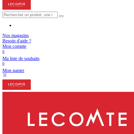
Nos magasins
Besoin d'aide ?
Mon compte
0
Ma liste de souhaits
0
Mon panier