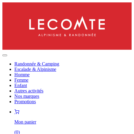
Randonnée & Camping
Escalade & Alpinisme
Homme
Femme
Enfant
Autres activités
Nos marques
Promotions
Mon panier
(
0
)