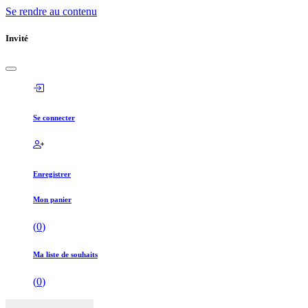
Se rendre au contenu
Invité
Se connecter
Enregistrer
Mon panier
(
0
)
Ma liste de souhaits
(
0
)