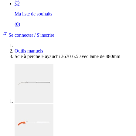
Ma liste de souhaits
(
0
)
Se connecter
/
S'inscrire
Outils manuels
Scie à perche Hayauchi 3670-6.5 avec lame de 480mm