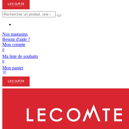
Nos magasins
Besoin d'aide ?
Mon compte
0
Ma liste de souhaits
0
Mon panier