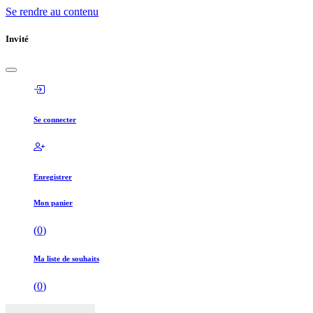
Se rendre au contenu
Invité
Se connecter
Enregistrer
Mon panier
(
0
)
Ma liste de souhaits
(
0
)