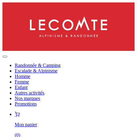
Randonnée & Camping
Escalade & Alpinisme
Homme
Femme
Enfant
Autres activités
Nos marques
Promotions
Mon panier
(
0
)