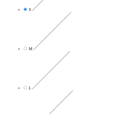
S
M
L