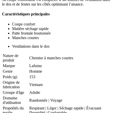
le dos et de fentes sur les côtés optimisant l’aisance.
Caractéristiques principales
Coupe confort
Matière séchage rapide
Patte frontale boutonnée
Manches courtes
Ventilations dans le dos
Nature de
Chemise à manches courtes
produit
Marque
Lafuma
Genre
Homme
Poids (g)
153
Origine de
Vietnam
fabrication
Groupe d'âge
Adulte
Domaine
Randonnée
|
Voyage
d'utilisation
Propriétés du
Respirant
|
Léger
|
Séchage rapide
|
Évacuant
textile
l'humidité
|
Confortable