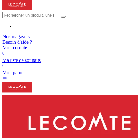
Nos magasins
Besoin d'aide ?
Mon compte
0
Ma liste de souhaits
0
Mon panier