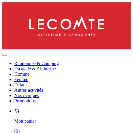
Randonnée & Camping
Escalade & Alpinisme
Homme
Femme
Enfant
Autres activités
Nos marques
Promotions
Mon panier
(
0
)