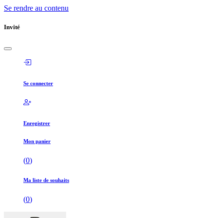
Se rendre au contenu
Invité
Se connecter
Enregistrer
Mon panier
(
0
)
Ma liste de souhaits
(
0
)