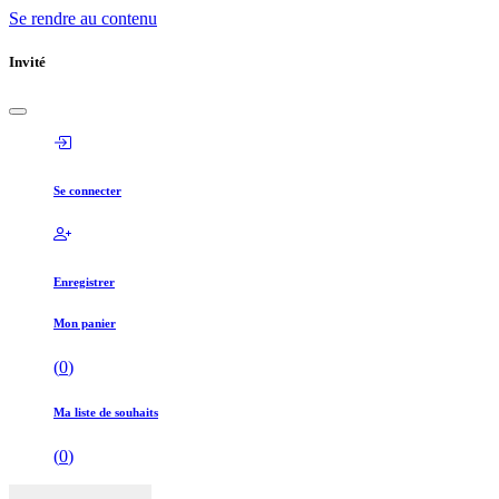
Se rendre au contenu
Invité
Se connecter
Enregistrer
Mon panier
(
0
)
Ma liste de souhaits
(
0
)