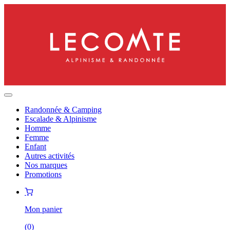
Randonnée & Camping
Escalade & Alpinisme
Homme
Femme
Enfant
Autres activités
Nos marques
Promotions
Mon panier
(
0
)