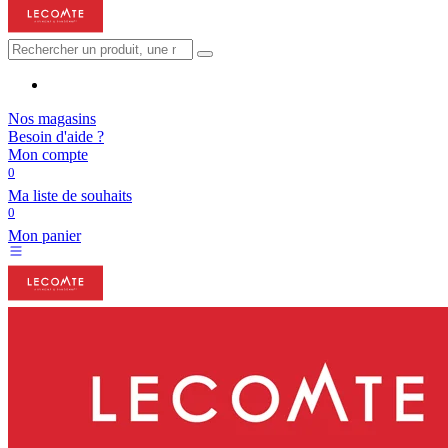
Nos magasins
Besoin d'aide ?
Mon compte
0
Ma liste de souhaits
0
Mon panier