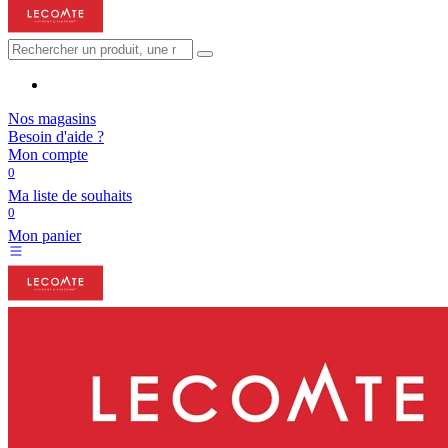
Nos magasins
Besoin d'aide ?
Mon compte
0
Ma liste de souhaits
0
Mon panier