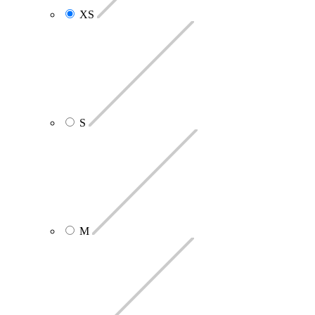
XS
S
M