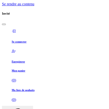
Se rendre au contenu
Invité
Se connecter
Enregistrer
Mon panier
(
0
)
Ma liste de souhaits
(
0
)