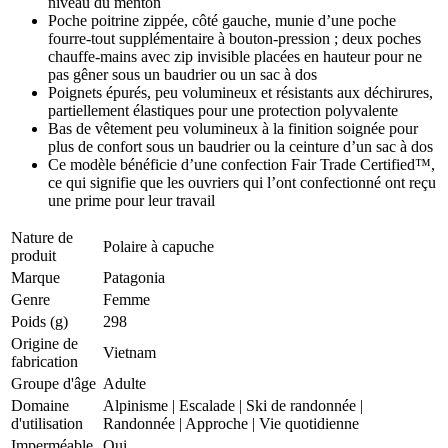
niveau du menton
Poche poitrine zippée, côté gauche, munie d’une poche
fourre-tout supplémentaire à bouton-pression ; deux poches
chauffe-mains avec zip invisible placées en hauteur pour ne
pas gêner sous un baudrier ou un sac à dos
Poignets épurés, peu volumineux et résistants aux déchirures,
partiellement élastiques pour une protection polyvalente
Bas de vêtement peu volumineux à la finition soignée pour
plus de confort sous un baudrier ou la ceinture d’un sac à dos
Ce modèle bénéficie d’une confection Fair Trade Certified™,
ce qui signifie que les ouvriers qui l’ont confectionné ont reçu
une prime pour leur travail
Nature de
Polaire à capuche
produit
Marque
Patagonia
Genre
Femme
Poids (g)
298
Origine de
Vietnam
fabrication
Groupe d'âge
Adulte
Domaine
Alpinisme
|
Escalade
|
Ski de randonnée
|
d'utilisation
Randonnée
|
Approche
|
Vie quotidienne
Imperméable
Oui