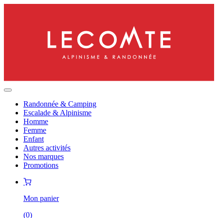
Randonnée & Camping
Escalade & Alpinisme
Homme
Femme
Enfant
Autres activités
Nos marques
Promotions
Mon panier
(
0
)