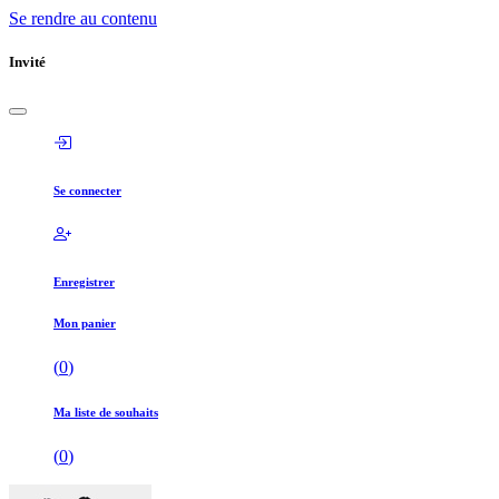
Se rendre au contenu
Invité
Se connecter
Enregistrer
Mon panier
(
0
)
Ma liste de souhaits
(
0
)