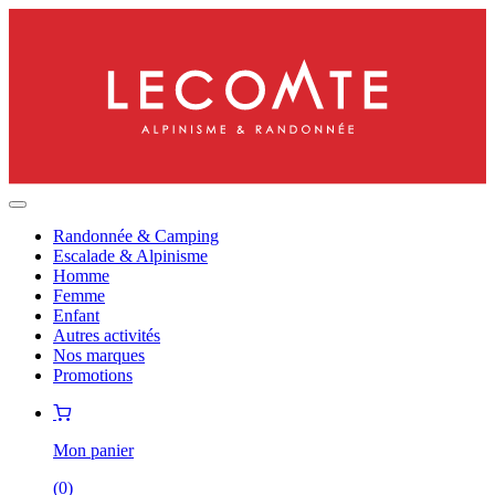
Randonnée & Camping
Escalade & Alpinisme
Homme
Femme
Enfant
Autres activités
Nos marques
Promotions
Mon panier
(
0
)