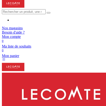
Nos magasins
Besoin d'aide ?
Mon compte
0
Ma liste de souhaits
0
Mon panier