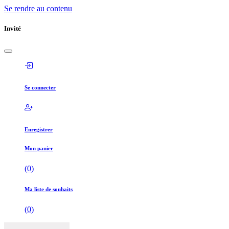
Se rendre au contenu
Invité
Se connecter
Enregistrer
Mon panier
(
0
)
Ma liste de souhaits
(
0
)