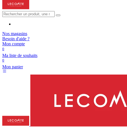
Nos magasins
Besoin d'aide ?
Mon compte
0
Ma liste de souhaits
0
Mon panier