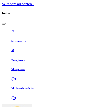
Se rendre au contenu
Invité
Se connecter
Enregistrer
Mon panier
(
0
)
Ma liste de souhaits
(
0
)