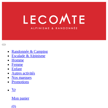
Randonnée & Camping
Escalade & Alpinisme
Homme
Femme
Enfant
Autres activités
Nos marques
Promotions
Mon panier
(
0
)