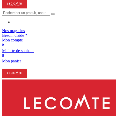
Nos magasins
Besoin d'aide ?
Mon compte
0
Ma liste de souhaits
0
Mon panier