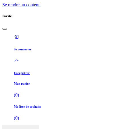
Se rendre au contenu
Invité
Se connecter
Enregistrer
Mon panier
(
0
)
Ma liste de souhaits
(
0
)