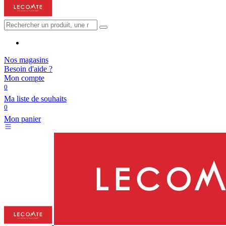
Nos magasins
Besoin d'aide ?
Mon compte
0
Ma liste de souhaits
0
Mon panier