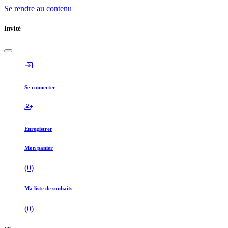
Se rendre au contenu
Invité
Se connecter
Enregistrer
Mon panier
(
0
)
Ma liste de souhaits
(
0
)