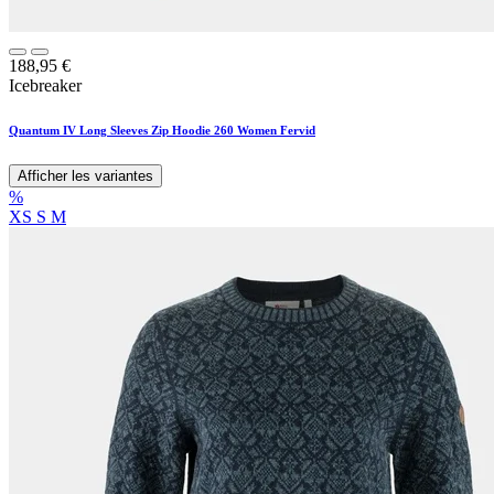
188,95
€
Icebreaker
Quantum IV Long Sleeves Zip Hoodie 260 Women Fervid
Afficher les variantes
%
XS
S
M