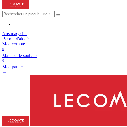
Nos magasins
Besoin d'aide ?
Mon compte
0
Ma liste de souhaits
0
Mon panier