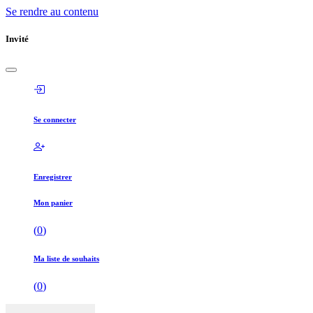
Se rendre au contenu
Invité
Se connecter
Enregistrer
Mon panier
(
0
)
Ma liste de souhaits
(
0
)