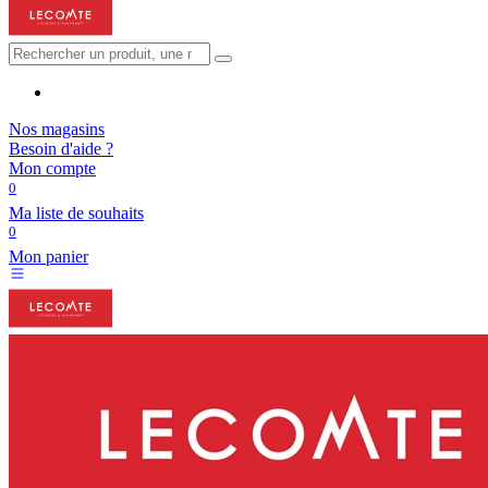
Nos magasins
Besoin d'aide ?
Mon compte
0
Ma liste de souhaits
0
Mon panier