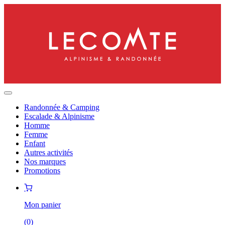
Randonnée & Camping
Escalade & Alpinisme
Homme
Femme
Enfant
Autres activités
Nos marques
Promotions
Mon panier
(
0
)