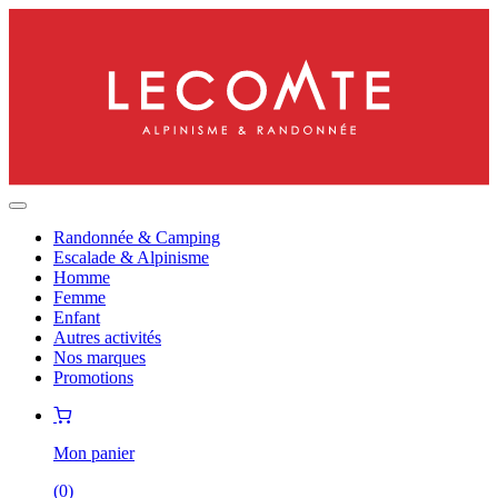
Randonnée & Camping
Escalade & Alpinisme
Homme
Femme
Enfant
Autres activités
Nos marques
Promotions
Mon panier
(
0
)