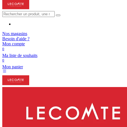
Nos magasins
Besoin d'aide ?
Mon compte
0
Ma liste de souhaits
0
Mon panier