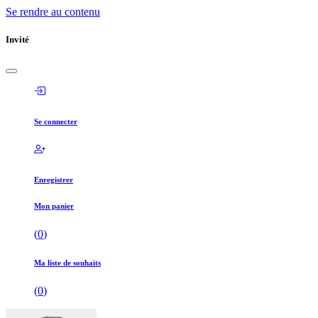
Se rendre au contenu
Invité
Se connecter
Enregistrer
Mon panier
(
0
)
Ma liste de souhaits
(
0
)