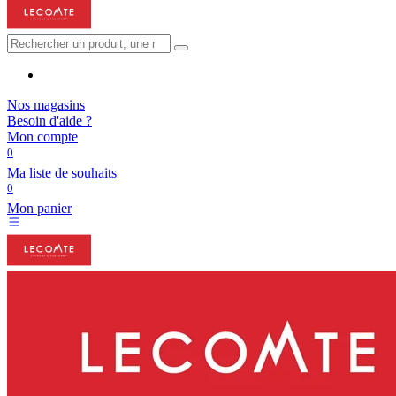
Nos magasins
Besoin d'aide ?
Mon compte
0
Ma liste de souhaits
0
Mon panier