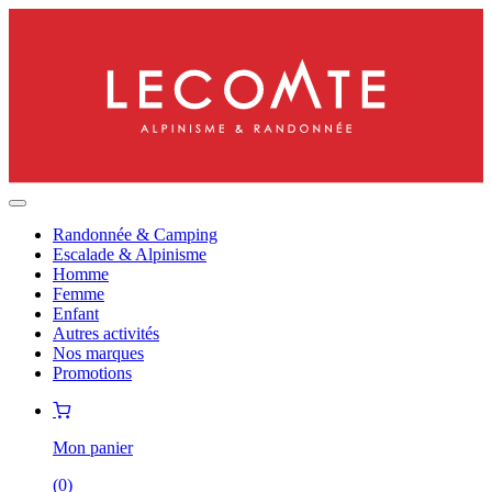
Randonnée & Camping
Escalade & Alpinisme
Homme
Femme
Enfant
Autres activités
Nos marques
Promotions
Mon panier
(
0
)