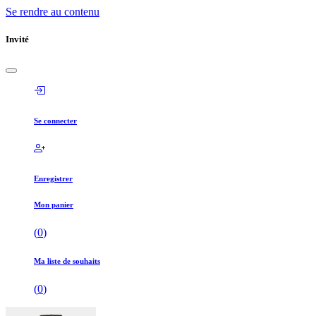
Se rendre au contenu
Invité
Se connecter
Enregistrer
Mon panier
(
0
)
Ma liste de souhaits
(
0
)