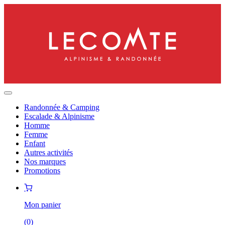
Randonnée & Camping
Escalade & Alpinisme
Homme
Femme
Enfant
Autres activités
Nos marques
Promotions
Mon panier
(
0
)