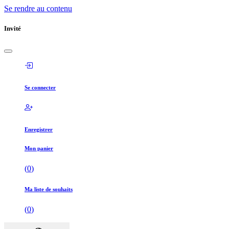
Se rendre au contenu
Invité
Se connecter
Enregistrer
Mon panier
(
0
)
Ma liste de souhaits
(
0
)