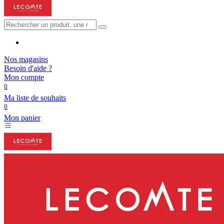
Nos magasins
Besoin d'aide ?
Mon compte
0
Ma liste de souhaits
0
Mon panier