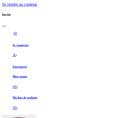
Se rendre au contenu
Invité
Se connecter
Enregistrer
Mon panier
(
0
)
Ma liste de souhaits
(
0
)