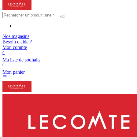
Nos magasins
Besoin d'aide ?
Mon compte
0
Ma liste de souhaits
0
Mon panier