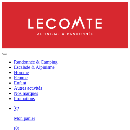
Randonnée & Camping
Escalade & Alpinisme
Homme
Femme
Enfant
Autres activités
Nos marques
Promotions
Mon panier
(
0
)